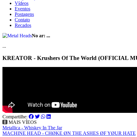
Vídeos
Eventos
Postagens
Contato
Recados
No ar:
...
...
KREATOR - Krushers Of The World (OFFICIAL 
Compartilhe:
MAIS VÍEOS
Metallica - Whiskey In The Jar
MACHINE HEAD - CHØKE ØN THE ASHES ØF YØUR HATE