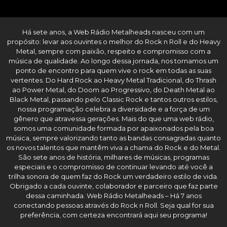
Há sete anos, a Web Rádio Metalheads nasceu com um
propósito: levar aos ouvintes o melhor do Rock n Roll e do Heavy
Metal, sempre com paixão, respeito e compromisso com a
música de qualidade. Ao longo dessa jornada, nos tornamos um
ponto de encontro para quem vive o rock em todas as suas
vertentes. Do Hard Rock ao Heavy Metal Tradicional, do Thrash
ao Power Metal, do Doom ao Progressivo, do Death Metal ao
Black Metal, passando pelo Classic Rock e tantos outros estilos,
nossa programação celebra a diversidade e a força de um
gênero que atravessa gerações. Mais do que uma web rádio,
somos uma comunidade formada por apaixonados pela boa
música, sempre valorizando tanto as bandas consagradas quanto
os novos talentos que mantêm viva a chama do Rock e do Metal.
São sete anos de história, milhares de músicas, programas
especiais e o compromisso de continuar levando até você a
trilha sonora de quem faz do Rock um verdadeiro estilo de vida.
Obrigado a cada ouvinte, colaborador e parceiro que faz parte
dessa caminhada. Web Rádio Metalheads – Há 7 anos
conectando pessoas através do Rock n Roll. Seja qual for sua
preferência, com certeza encontrará aqui seu programa!