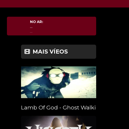
NO AR:
...
...
MAIS VÍEOS
Lamb Of God - Ghost Walking