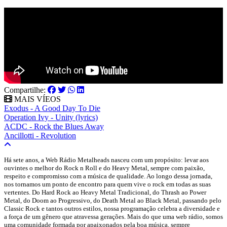
Compartilhe:
MAIS VÍEOS
Exodus - A Good Day To Die
Operation Ivy - Unity (lyrics)
ACDC - Rock the Blues Away
Ancillotti - Revolution
Há sete anos, a Web Rádio Metalheads nasceu com um propósito: levar aos
ouvintes o melhor do Rock n Roll e do Heavy Metal, sempre com paixão,
respeito e compromisso com a música de qualidade. Ao longo dessa jornada,
nos tornamos um ponto de encontro para quem vive o rock em todas as suas
vertentes. Do Hard Rock ao Heavy Metal Tradicional, do Thrash ao Power
Metal, do Doom ao Progressivo, do Death Metal ao Black Metal, passando pelo
Classic Rock e tantos outros estilos, nossa programação celebra a diversidade e
a força de um gênero que atravessa gerações. Mais do que uma web rádio, somos
uma comunidade formada por apaixonados pela boa música, sempre