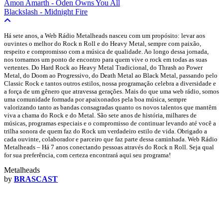
Amon Amarth - Oden Owns You All
Blackslash - Midnight Fire
Há sete anos, a Web Rádio Metalheads nasceu com um propósito: levar aos
ouvintes o melhor do Rock n Roll e do Heavy Metal, sempre com paixão,
respeito e compromisso com a música de qualidade. Ao longo dessa jornada,
nos tornamos um ponto de encontro para quem vive o rock em todas as suas
vertentes. Do Hard Rock ao Heavy Metal Tradicional, do Thrash ao Power
Metal, do Doom ao Progressivo, do Death Metal ao Black Metal, passando pelo
Classic Rock e tantos outros estilos, nossa programação celebra a diversidade e
a força de um gênero que atravessa gerações. Mais do que uma web rádio, somos
uma comunidade formada por apaixonados pela boa música, sempre
valorizando tanto as bandas consagradas quanto os novos talentos que mantêm
viva a chama do Rock e do Metal. São sete anos de história, milhares de
músicas, programas especiais e o compromisso de continuar levando até você a
trilha sonora de quem faz do Rock um verdadeiro estilo de vida. Obrigado a
cada ouvinte, colaborador e parceiro que faz parte dessa caminhada. Web Rádio
Metalheads – Há 7 anos conectando pessoas através do Rock n Roll. Seja qual
for sua preferência, com certeza encontrará aqui seu programa!
Metalheads
by
BRASCAST