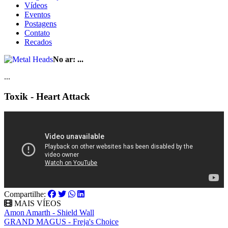
Vídeos
Eventos
Postagens
Contato
Recados
No ar:
...
...
Toxik - Heart Attack
Compartilhe:
MAIS VÍEOS
Amon Amarth - Shield Wall
GRAND MAGUS - Freja's Choice