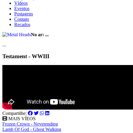
Vídeos
Eventos
Postagens
Contato
Recados
No ar:
...
...
Testament - WWIII
Compartilhe:
MAIS VÍEOS
Frozen Crown - Neverending
Lamb Of God - Ghost Walking