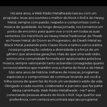
Há sete anos, a Web Rádio Metalheads nasceu com um
propósito: levar aos ouvintes o melhor do Rock n Roll e do Heavy
Metal, sempre com paixão, respeito e compromisso com a
música de qualidade. Ao longo dessa jornada, nos tornamos um
ponto de encontro para quem vive o rock em todas as suas
vertentes. Do Hard Rock ao Heavy Metal Tradicional, do Thrash
ao Power Metal, do Doom ao Progressivo, do Death Metal ao
Black Metal, passando pelo Classic Rock e tantos outros estilos,
nossa programação celebra a diversidade e a força de um
gênero que atravessa gerações. Mais do que uma web rádio,
somos uma comunidade formada por apaixonados pela boa
música, sempre valorizando tanto as bandas consagradas quanto
os novos talentos que mantêm viva a chama do Rock e do Metal.
São sete anos de história, milhares de músicas, programas
especiais e o compromisso de continuar levando até você a
trilha sonora de quem faz do Rock um verdadeiro estilo de vida.
Obrigado a cada ouvinte, colaborador e parceiro que faz parte
dessa caminhada. Web Rádio Metalheads – Há 7 anos
conectando pessoas através do Rock n Roll. Seja qual for sua
preferência, com certeza encontrará aqui seu programa!