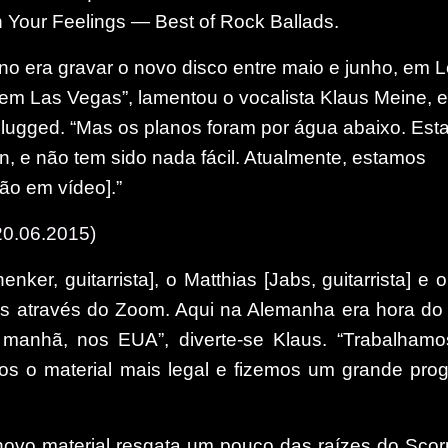
 Your Feelings ― Best of Rock Ballads.
ano era gravar o novo disco entre maio e junho, em 
 em Las Vegas”, lamentou o vocalista Klaus Meine, 
lugged. “Mas os planos foram por água abaixo. Es
, e não tem sido nada fácil. Atualmente, estamos
ão em vídeo].”
 20.06.2015)
nker, guitarrista], o Matthias [Jabs, guitarrista] e 
tos através do Zoom. Aqui na Alemanha era hora do 
manhã, nos EUA”, diverte-se Klaus. “Trabalham
os o material mais legal e fizemos um grande pro
novo material resgata um pouco das raízes do Scor