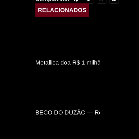
RELACIONADOS
Metallica doa R$ 1 milhão para constru
BECO DO DUZÃO — Rock pesado sem f