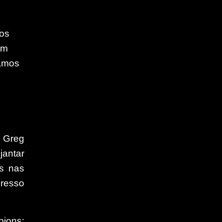
Los
em
tamos
o Greg
jantar
os nas
gresso
pions: