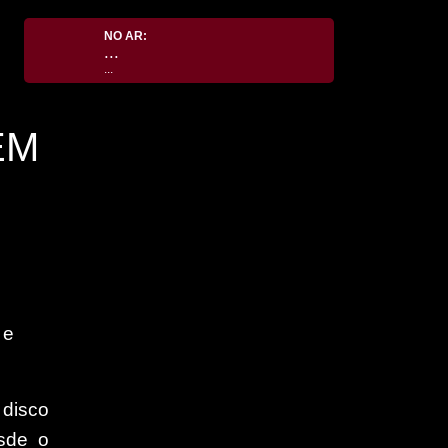
NO AR:
...
...
EM
 e
 disco
sde o