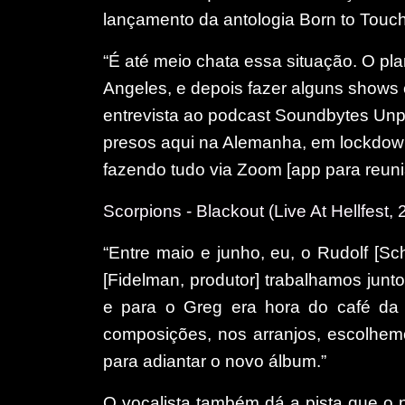
lançamento da antologia Born to Touch
“É até meio chata essa situação. O pl
Angeles, e depois fazer alguns shows
entrevista ao podcast Soundbytes Unp
presos aqui na Alemanha, em lockdown
fazendo tudo via Zoom [app para reuni
Scorpions - Blackout (Live At Hellfest,
“Entre maio e junho, eu, o Rudolf [Sche
[Fidelman, produtor] trabalhamos jun
e para o Greg era hora do café da 
composições, nos arranjos, escolhem
para adiantar o novo álbum.”
O vocalista também dá a pista que o 