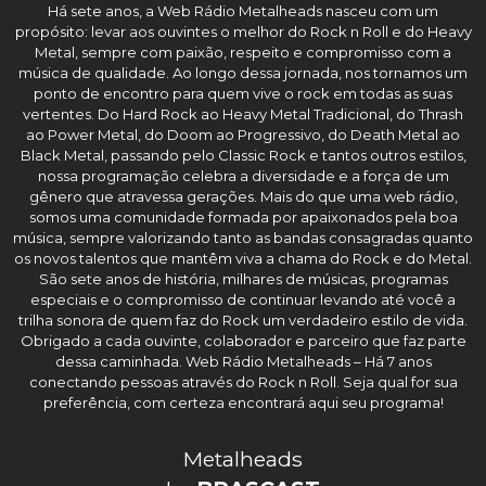
Há sete anos, a Web Rádio Metalheads nasceu com um
propósito: levar aos ouvintes o melhor do Rock n Roll e do Heavy
Metal, sempre com paixão, respeito e compromisso com a
música de qualidade. Ao longo dessa jornada, nos tornamos um
ponto de encontro para quem vive o rock em todas as suas
vertentes. Do Hard Rock ao Heavy Metal Tradicional, do Thrash
ao Power Metal, do Doom ao Progressivo, do Death Metal ao
Black Metal, passando pelo Classic Rock e tantos outros estilos,
nossa programação celebra a diversidade e a força de um
gênero que atravessa gerações. Mais do que uma web rádio,
somos uma comunidade formada por apaixonados pela boa
música, sempre valorizando tanto as bandas consagradas quanto
os novos talentos que mantêm viva a chama do Rock e do Metal.
São sete anos de história, milhares de músicas, programas
especiais e o compromisso de continuar levando até você a
trilha sonora de quem faz do Rock um verdadeiro estilo de vida.
Obrigado a cada ouvinte, colaborador e parceiro que faz parte
dessa caminhada. Web Rádio Metalheads – Há 7 anos
conectando pessoas através do Rock n Roll. Seja qual for sua
preferência, com certeza encontrará aqui seu programa!
Metalheads