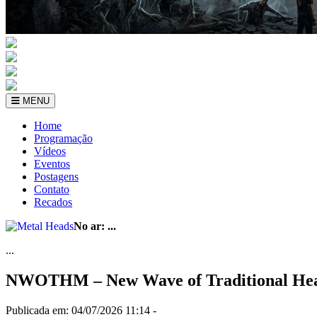
MENU
Home
Programação
Vídeos
Eventos
Postagens
Contato
Recados
No ar:
...
...
NWOTHM – New Wave of Traditional He
Publicada em: 04/07/2026 11:14 -