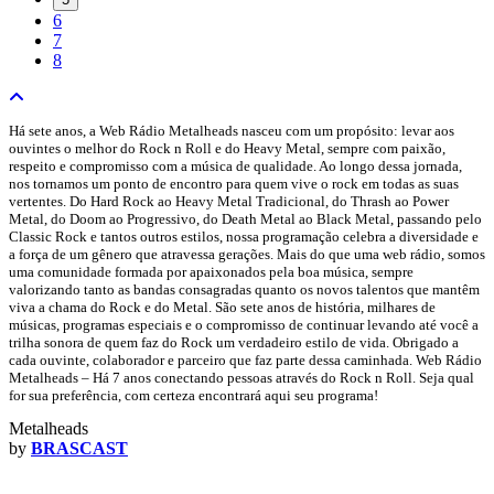
6
7
8
Há sete anos, a Web Rádio Metalheads nasceu com um propósito: levar aos
ouvintes o melhor do Rock n Roll e do Heavy Metal, sempre com paixão,
respeito e compromisso com a música de qualidade. Ao longo dessa jornada,
nos tornamos um ponto de encontro para quem vive o rock em todas as suas
vertentes. Do Hard Rock ao Heavy Metal Tradicional, do Thrash ao Power
Metal, do Doom ao Progressivo, do Death Metal ao Black Metal, passando pelo
Classic Rock e tantos outros estilos, nossa programação celebra a diversidade e
a força de um gênero que atravessa gerações. Mais do que uma web rádio, somos
uma comunidade formada por apaixonados pela boa música, sempre
valorizando tanto as bandas consagradas quanto os novos talentos que mantêm
viva a chama do Rock e do Metal. São sete anos de história, milhares de
músicas, programas especiais e o compromisso de continuar levando até você a
trilha sonora de quem faz do Rock um verdadeiro estilo de vida. Obrigado a
cada ouvinte, colaborador e parceiro que faz parte dessa caminhada. Web Rádio
Metalheads – Há 7 anos conectando pessoas através do Rock n Roll. Seja qual
for sua preferência, com certeza encontrará aqui seu programa!
Metalheads
by
BRASCAST